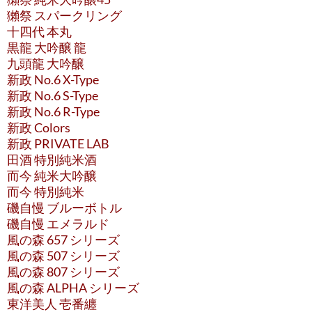
獺祭 スパークリング
十四代 本丸
黒龍 大吟醸 龍
九頭龍 大吟醸
新政 No.6 X-Type
新政 No.6 S-Type
新政 No.6 R-Type
新政 Colors
新政 PRIVATE LAB
田酒 特別純米酒
而今 純米大吟醸
而今 特別純米
磯自慢 ブルーボトル
磯自慢 エメラルド
風の森 657 シリーズ
風の森 507 シリーズ
風の森 807 シリーズ
風の森 ALPHA シリーズ
東洋美人 壱番纏