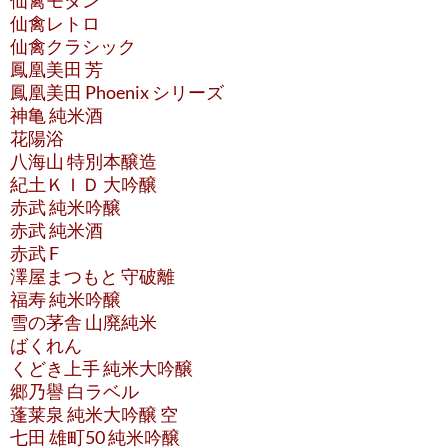
仙禽モダン
仙禽レトロ
仙禽クラシック
鳳凰美田 芳
鳳凰美田 Phoenix シリーズ
神亀 純米酒
花陽浴
八海山 特別本醸造
紀土ＫＩＤ 大吟醸
赤武 純米吟醸
赤武 純米酒
赤武 F
澤屋まつもと 守破離
福寿 純米吟醸
雪の茅舎 山廃純米
ばくれん
くどき上手 純米大吟醸
郷乃譽 白ラベル
蓬莱泉 純米大吟醸 空
七田 雄町50 純米吟醸