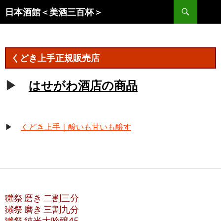
コ
検
日本酒館＜美酒三百杯＞
ン
索
テ
ン
ツ
くどき上手正規販売店
へ
ス
▶
はせがわ酒店の商品
キ
ッ
プ
▶
くどき上手｜酸いも甘いも醸す
獺祭 磨き 二割三分
獺祭 磨き 三割九分
獺祭 純米大吟醸45