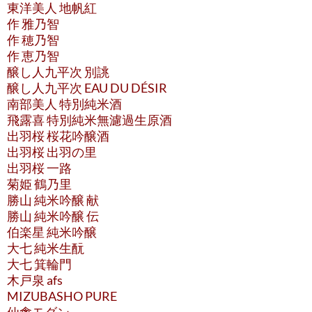
東洋美人 地帆紅
作 雅乃智
作 穂乃智
作 恵乃智
醸し人九平次 別誂
醸し人九平次 EAU DU DÉSIR
南部美人 特別純米酒
飛露喜 特別純米無濾過生原酒
出羽桜 桜花吟醸酒
出羽桜 出羽の里
出羽桜 一路
菊姫 鶴乃里
勝山 純米吟醸 献
勝山 純米吟醸 伝
伯楽星 純米吟醸
大七 純米生酛
大七 箕輪門
木戸泉 afs
MIZUBASHO PURE