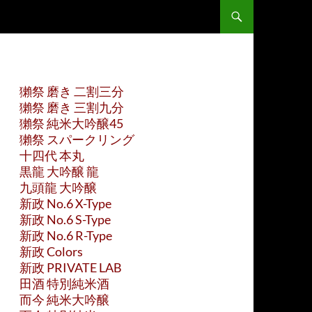
獺祭 磨き 二割三分
獺祭 磨き 三割九分
獺祭 純米大吟醸45
獺祭 スパークリング
十四代 本丸
黒龍 大吟醸 龍
九頭龍 大吟醸
新政 No.6 X-Type
新政 No.6 S-Type
新政 No.6 R-Type
新政 Colors
新政 PRIVATE LAB
田酒 特別純米酒
而今 純米大吟醸