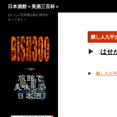
検
日本酒館＜美酒三百杯＞
索
コ
おいしい日本酒を飲む時代が
やってきた！
ン
テ
ン
醸し人九平
ツ
へ
▶
はせ
ス
キ
ッ
プ
▶
醸し人九平