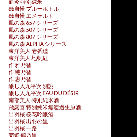
而今 特別純米
磯自慢 ブルーボトル
磯自慢 エメラルド
風の森 657 シリーズ
風の森 507 シリーズ
風の森 807 シリーズ
風の森 ALPHA シリーズ
東洋美人 壱番纏
東洋美人 地帆紅
作 雅乃智
作 穂乃智
作 恵乃智
醸し人九平次 別誂
醸し人九平次 EAU DU DÉSIR
南部美人 特別純米酒
飛露喜 特別純米無濾過生原酒
出羽桜 桜花吟醸酒
出羽桜 出羽の里
出羽桜 一路
菊姫 鶴乃里