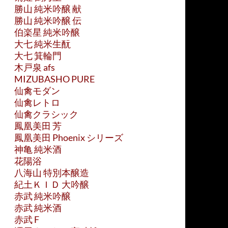
勝山 純米吟醸 献
勝山 純米吟醸 伝
伯楽星 純米吟醸
大七 純米生酛
大七 箕輪門
木戸泉 afs
MIZUBASHO PURE
仙禽モダン
仙禽レトロ
仙禽クラシック
鳳凰美田 芳
鳳凰美田 Phoenix シリーズ
神亀 純米酒
花陽浴
八海山 特別本醸造
紀土ＫＩＤ 大吟醸
赤武 純米吟醸
赤武 純米酒
赤武 F