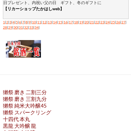
日プレゼント、内祝い父の日 ギフト、冬のギフトに
【リカーショップたかはしweb】
1
|
2
|
3
|
4
|
5
|
6
|
7
|
8
|
9
|
10
|
11
|
12
|
13
|
14
|
15
|
16
|
17
|
18
|
19
|
20
|
21
|
22
|
23
|
24
|
25
|
26
|
27
|
28
|
29
|
30
|
31
|
32
|
33
|
34
|
獺祭 磨き 二割三分
獺祭 磨き 三割九分
獺祭 純米大吟醸45
獺祭 スパークリング
十四代 本丸
黒龍 大吟醸 龍