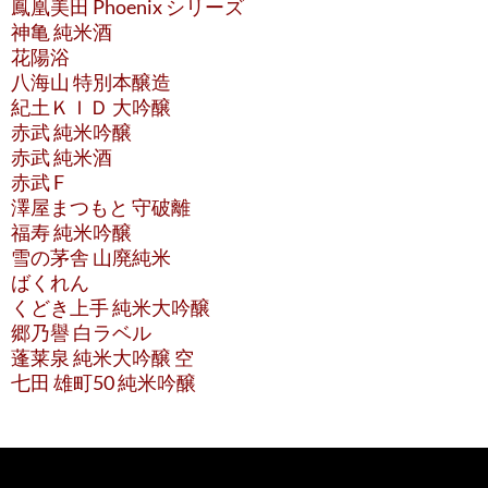
鳳凰美田 Phoenix シリーズ
神亀 純米酒
花陽浴
八海山 特別本醸造
紀土ＫＩＤ 大吟醸
赤武 純米吟醸
赤武 純米酒
赤武 F
澤屋まつもと 守破離
福寿 純米吟醸
雪の茅舎 山廃純米
ばくれん
くどき上手 純米大吟醸
郷乃譽 白ラベル
蓬莱泉 純米大吟醸 空
七田 雄町50 純米吟醸