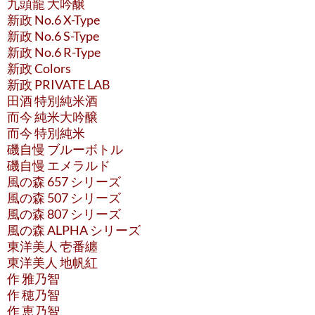
九頭龍 大吟醸
新政 No.6 X-Type
新政 No.6 S-Type
新政 No.6 R-Type
新政 Colors
新政 PRIVATE LAB
田酒 特別純米酒
而今 純米大吟醸
而今 特別純米
磯自慢 ブルーボトル
磯自慢 エメラルド
風の森 657 シリーズ
風の森 507 シリーズ
風の森 807 シリーズ
風の森 ALPHA シリーズ
東洋美人 壱番纏
東洋美人 地帆紅
作 雅乃智
作 穂乃智
作 恵乃智