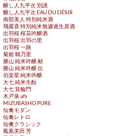
醸し人九平次 別誂
醸し人九平次 EAU DU DÉSIR
南部美人 特別純米酒
飛露喜 特別純米無濾過生原酒
出羽桜 桜花吟醸酒
出羽桜 出羽の里
出羽桜 一路
菊姫 鶴乃里
勝山 純米吟醸 献
勝山 純米吟醸 伝
伯楽星 純米吟醸
大七 純米生酛
大七 箕輪門
木戸泉 afs
MIZUBASHO PURE
仙禽モダン
仙禽レトロ
仙禽クラシック
鳳凰美田 芳