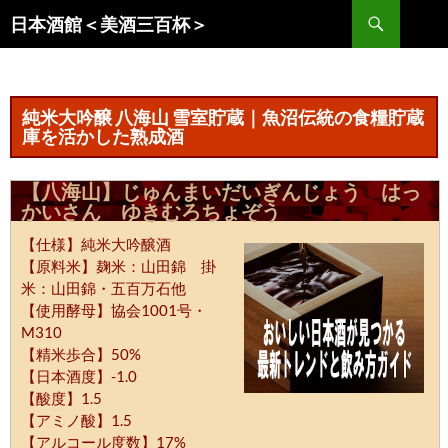
コ
検
日本酒館＜美酒三百杯＞
ン
索
テ
ン
ツ
純米大吟醸 八海山 雪室貯蔵｜魚沼伝統の食糧貯蔵
へ
庫を活かした熟成酒
ス
キ
【八海山】じゅんまいだいぎんじょう はっ
ッ
かいさん ゆきむろちょぞう
プ
【仕様】純米大吟醸酒
【原料米】麹米：山田錦 掛
米：山田錦・五百万石他
【使用酵母】協会1001号・
M310
【精米歩合】50%
【日本酒度】-1.0
【酸度】1.5
【アミノ酸】1.5
【アルコール度数】17%