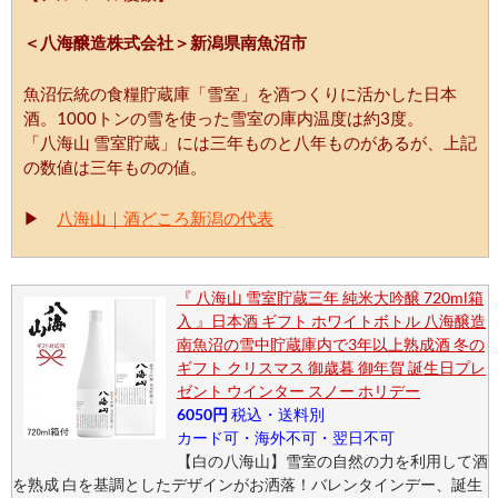
＜八海醸造株式会社＞新潟県南魚沼市
魚沼伝統の食糧貯蔵庫「雪室」を酒つくりに活かした日本
酒。1000トンの雪を使った雪室の庫内温度は約3度。
「八海山 雪室貯蔵」には三年ものと八年ものがあるが、上記
の数値は三年ものの値。
▶
八海山｜酒どころ新潟の代表
『 八海山 雪室貯蔵三年 純米大吟醸 720ml箱
入 』日本酒 ギフト ホワイトボトル 八海醸造
南魚沼の雪中貯蔵庫内で3年以上熟成酒 冬の
ギフト クリスマス 御歳暮 御年賀 誕生日プレ
ゼント ウインター スノー ホリデー
6050円
税込・送料別
カード可・海外不可・翌日不可
【白の八海山】雪室の自然の力を利用して酒
を熟成 白を基調としたデザインがお洒落！バレンタインデー、誕生