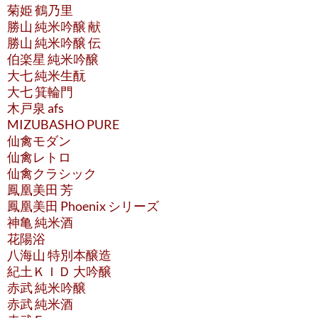
菊姫 鶴乃里
勝山 純米吟醸 献
勝山 純米吟醸 伝
伯楽星 純米吟醸
大七 純米生酛
大七 箕輪門
木戸泉 afs
MIZUBASHO PURE
仙禽モダン
仙禽レトロ
仙禽クラシック
鳳凰美田 芳
鳳凰美田 Phoenix シリーズ
神亀 純米酒
花陽浴
八海山 特別本醸造
紀土ＫＩＤ 大吟醸
赤武 純米吟醸
赤武 純米酒