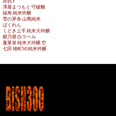
赤武 F
澤屋まつもと 守破離
福寿 純米吟醸
雪の茅舎 山廃純米
ばくれん
くどき上手 純米大吟醸
郷乃譽 白ラベル
蓬莱泉 純米大吟醸 空
七田 雄町50 純米吟醸