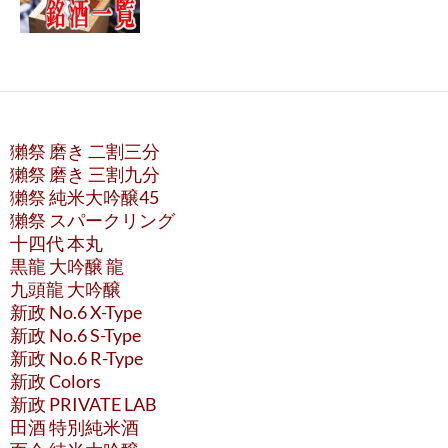
獺祭 磨き 二割三分
獺祭 磨き 三割九分
獺祭 純米大吟醸45
獺祭 スパークリング
十四代 本丸
黒龍 大吟醸 龍
九頭龍 大吟醸
新政 No.6 X-Type
新政 No.6 S-Type
新政 No.6 R-Type
新政 Colors
新政 PRIVATE LAB
田酒 特別純米酒