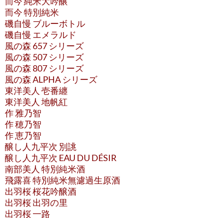
而今 純米大吟醸
而今 特別純米
磯自慢 ブルーボトル
磯自慢 エメラルド
風の森 657 シリーズ
風の森 507 シリーズ
風の森 807 シリーズ
風の森 ALPHA シリーズ
東洋美人 壱番纏
東洋美人 地帆紅
作 雅乃智
作 穂乃智
作 恵乃智
醸し人九平次 別誂
醸し人九平次 EAU DU DÉSIR
南部美人 特別純米酒
飛露喜 特別純米無濾過生原酒
出羽桜 桜花吟醸酒
出羽桜 出羽の里
出羽桜 一路