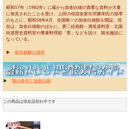
昭和57年（1982年）に蔵から加舎白雄の貴重な資料が大量
に発見されたことを受け、上田の俳諧史家矢羽勝幸氏の指導
のもとに、昭和58年4月、全国唯一の加舎白雄館を開設。現
在は、加舎白雄館のほかに、夢二絵画館・酒造資料室・北国
街道歴史資料室や蕎麦料理処「萱」などを設け、観光施設に
なっている。
▶
坂井銘醸の場所
▶
酒の俳句｜加舎白雄
この商品は現在品切れ中です