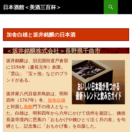
コ
検
日本酒館＜美酒三百杯＞
ン
索
テ
ン
ツ
加舎白雄と坂井銘醸の日本酒
へ
ス
＜坂井銘醸株式会社＞長野県千曲市
キ
ッ
坂井銘醸は、旧北国街道戸倉宿
プ
に1596年（慶長元年）創業。
「雲山」「宝ヶ池」などのブラ
ンドがある。
坂井家八代目坂井鳥奴は、明和
四年（1767年）冬、
加舎白雄
と対面し
鳥酔
門下の俳人となっ
た。白雄は、明和四年から六年にかけて信州を遊説し、姨捨
長楽寺境内に芭蕉の「おもかげや姨ひとり泣く月の友」を句
碑とし、記念集に「おもかげ集」を出版した。