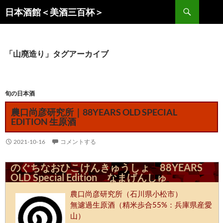
コ
検
日本酒館＜美酒三百杯＞
ン
索
テ
ン
ツ
「山廃造り」タグアーカイブ
へ
ス
キ
旬の日本酒
ッ
農口尚彦研究所｜88YEARS OLD SPECIAL
プ
EDITION 生原酒
2021-10-16
コメントする
のぐちなおひこけんきゅうしょ 88YEARS
OLD Special Edition なまげんしゅ
農口尚彦研究所（石川県小松市）
無濾過生原酒（精米歩合55%：兵庫県産愛
山）