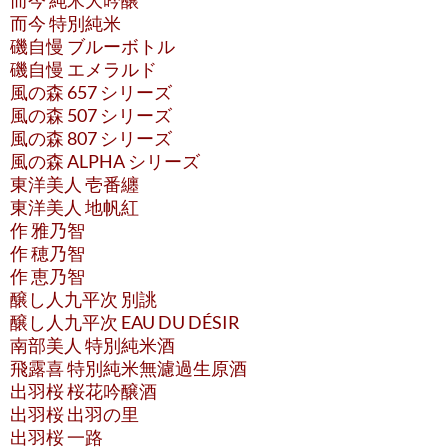
而今 純米大吟醸
而今 特別純米
磯自慢 ブルーボトル
磯自慢 エメラルド
風の森 657 シリーズ
風の森 507 シリーズ
風の森 807 シリーズ
風の森 ALPHA シリーズ
東洋美人 壱番纏
東洋美人 地帆紅
作 雅乃智
作 穂乃智
作 恵乃智
醸し人九平次 別誂
醸し人九平次 EAU DU DÉSIR
南部美人 特別純米酒
飛露喜 特別純米無濾過生原酒
出羽桜 桜花吟醸酒
出羽桜 出羽の里
出羽桜 一路