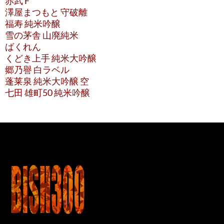
赤武 F
澤屋まつもと 守破離
福寿 純米吟醸
雪の茅舎 山廃純米
ばくれん
くどき上手 純米大吟醸
郷乃譽 白ラベル
蓬莱泉 純米大吟醸 空
七田 雄町50 純米吟醸