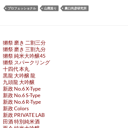
プロフェッショナル
山廃造り
農口尚彦研究所
獺祭 磨き 二割三分
獺祭 磨き 三割九分
獺祭 純米大吟醸45
獺祭 スパークリング
十四代 本丸
黒龍 大吟醸 龍
九頭龍 大吟醸
新政 No.6 X-Type
新政 No.6 S-Type
新政 No.6 R-Type
新政 Colors
新政 PRIVATE LAB
田酒 特別純米酒