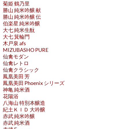
菊姫 鶴乃里
勝山 純米吟醸 献
勝山 純米吟醸 伝
伯楽星 純米吟醸
大七 純米生酛
大七 箕輪門
木戸泉 afs
MIZUBASHO PURE
仙禽モダン
仙禽レトロ
仙禽クラシック
鳳凰美田 芳
鳳凰美田 Phoenix シリーズ
神亀 純米酒
花陽浴
八海山 特別本醸造
紀土ＫＩＤ 大吟醸
赤武 純米吟醸
赤武 純米酒