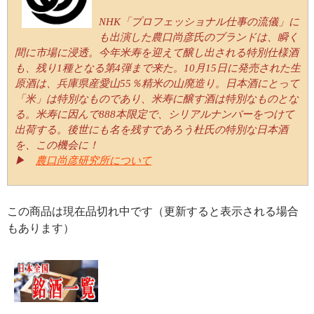
NHK「プロフェッショナル仕事の流儀」に
も出演した農口尚彦氏のブランドは、瞬く
間に市場に浸透。今年米寿を迎えて醸し出される特別仕様酒
も、残り1種となる第4弾まで来た。10月15日に発売された生
原酒は、兵庫県産愛山55％精米の山廃造り。日本酒にとって
「米」は特別なものであり、米寿に醸す酒は特別なものとな
る。米寿に因んで888本限定で、シリアルナンバーをつけて
出荷する。後世にも名を残すであろう杜氏の特別な日本酒
を、この機会に！
▶
農口尚彦研究所について
この商品は現在品切れ中です（更新すると表示される場合
もあります）