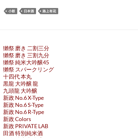
小鼓
日本酒
路上有花
獺祭 磨き 二割三分
獺祭 磨き 三割九分
獺祭 純米大吟醸45
獺祭 スパークリング
十四代 本丸
黒龍 大吟醸 龍
九頭龍 大吟醸
新政 No.6 X-Type
新政 No.6 S-Type
新政 No.6 R-Type
新政 Colors
新政 PRIVATE LAB
田酒 特別純米酒