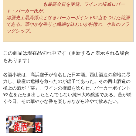
も最高金賞を受賞。ワインの権威ロバー
ト・パーカー氏が、
清酒史上最高得点となるパーカーポイント92点をつけた銘酒
である。華やかな香りと繊細な味わいが特徴の、小鼓のフラ
ッグシップ。
この商品は現在品切れ中です（更新すると表示される場合
もあります）
名酒小鼓は、高浜虚子が命名した日本酒。西山酒造の窮地に尽
力し、破産の危機を救ったのが虚子であった。その西山酒造の
極上の酒が「葵」。ワインの権威を唸らせ、パーカーポイント
92点をたたき出したとんでもない純米大吟醸酒である。葵が咲
く今日、その華やかな香を楽しみながら冷やで飲みたい。