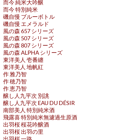
而今 純米大吟醸
而今 特別純米
磯自慢 ブルーボトル
磯自慢 エメラルド
風の森 657 シリーズ
風の森 507 シリーズ
風の森 807 シリーズ
風の森 ALPHA シリーズ
東洋美人 壱番纏
東洋美人 地帆紅
作 雅乃智
作 穂乃智
作 恵乃智
醸し人九平次 別誂
醸し人九平次 EAU DU DÉSIR
南部美人 特別純米酒
飛露喜 特別純米無濾過生原酒
出羽桜 桜花吟醸酒
出羽桜 出羽の里
出羽桜 一路