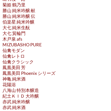
菊姫 鶴乃里
勝山 純米吟醸 献
勝山 純米吟醸 伝
伯楽星 純米吟醸
大七 純米生酛
大七 箕輪門
木戸泉 afs
MIZUBASHO PURE
仙禽モダン
仙禽レトロ
仙禽クラシック
鳳凰美田 芳
鳳凰美田 Phoenix シリーズ
神亀 純米酒
花陽浴
八海山 特別本醸造
紀土ＫＩＤ 大吟醸
赤武 純米吟醸
赤武 純米酒