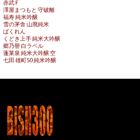
赤武 F
澤屋まつもと 守破離
福寿 純米吟醸
雪の茅舎 山廃純米
ばくれん
くどき上手 純米大吟醸
郷乃譽 白ラベル
蓬莱泉 純米大吟醸 空
七田 雄町50 純米吟醸