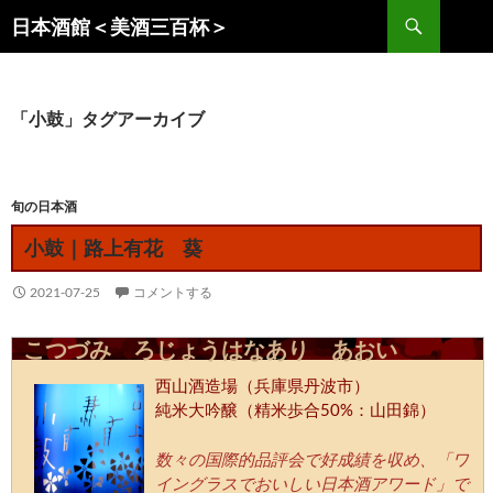
コ
検
日本酒館＜美酒三百杯＞
ン
索
テ
ン
ツ
「小鼓」タグアーカイブ
へ
ス
キ
旬の日本酒
ッ
小鼓｜路上有花 葵
プ
2021-07-25
コメントする
こつづみ ろじょうはなあり あおい
西山酒造場（兵庫県丹波市）
純米大吟醸（精米歩合50%：山田錦）
数々の国際的品評会で好成績を収め、「ワ
イングラスでおいしい日本酒アワード」で