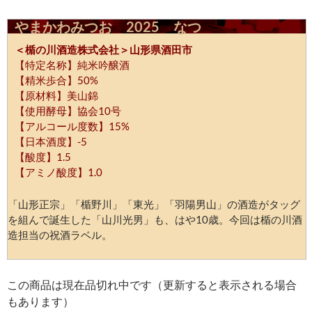
やまかわみつお 2025 なつ
＜楯の川酒造株式会社＞山形県酒田市
【特定名称】純米吟醸酒
【精米歩合】50%
【原材料】美山錦
【使用酵母】協会10号
【アルコール度数】15%
【日本酒度】-5
【酸度】1.5
【アミノ酸度】1.0
「山形正宗」「楯野川」「東光」「羽陽男山」の酒造がタッグ
を組んで誕生した「山川光男」も、はや10歳。今回は楯の川酒
造担当の祝酒ラベル。
この商品は現在品切れ中です（更新すると表示される場合
もあります）