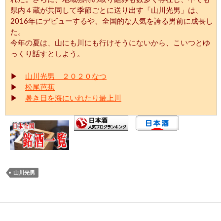
県内４蔵が共同して季節ごとに送り出す「山川光男」は、
2016年にデビューするや、全国的な人気を誇る男前に成長し
た。
今年の夏は、山にも川にも行けそうにないから、こいつとゆ
っくり話すとしよう。
▶
山川光男 ２０２０なつ
▶
松尾芭蕉
▶
暑き日を海にいれたり最上川
山川光男