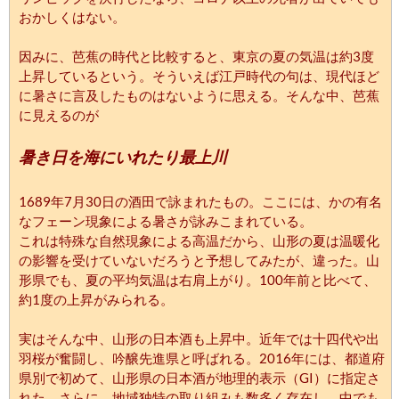
おかしくはない。
因みに、芭蕉の時代と比較すると、東京の夏の気温は約3度
上昇しているという。そういえば江戸時代の句は、現代ほど
に暑さに言及したものはないように思える。そんな中、芭蕉
に見えるのが
暑き日を海にいれたり最上川
1689年7月30日の酒田で詠まれたもの。ここには、かの有名
なフェーン現象による暑さが詠みこまれている。
これは特殊な自然現象による高温だから、山形の夏は温暖化
の影響を受けていないだろうと予想してみたが、違った。山
形県でも、夏の平均気温は右肩上がり。100年前と比べて、
約1度の上昇がみられる。
実はそんな中、山形の日本酒も上昇中。近年では十四代や出
羽桜が奮闘し、吟醸先進県と呼ばれる。2016年には、都道府
県別で初めて、山形県の日本酒が地理的表示（GI）に指定さ
れた。さらに、地域独特の取り組みも数多く存在し、中でも