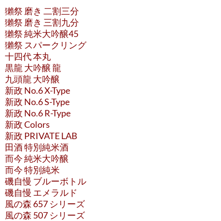
獺祭 磨き 二割三分
獺祭 磨き 三割九分
獺祭 純米大吟醸45
獺祭 スパークリング
十四代 本丸
黒龍 大吟醸 龍
九頭龍 大吟醸
新政 No.6 X-Type
新政 No.6 S-Type
新政 No.6 R-Type
新政 Colors
新政 PRIVATE LAB
田酒 特別純米酒
而今 純米大吟醸
而今 特別純米
磯自慢 ブルーボトル
磯自慢 エメラルド
風の森 657 シリーズ
風の森 507 シリーズ