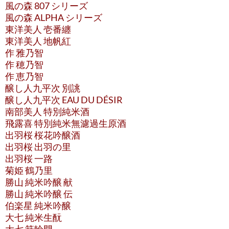
風の森 807 シリーズ
風の森 ALPHA シリーズ
東洋美人 壱番纏
東洋美人 地帆紅
作 雅乃智
作 穂乃智
作 恵乃智
醸し人九平次 別誂
醸し人九平次 EAU DU DÉSIR
南部美人 特別純米酒
飛露喜 特別純米無濾過生原酒
出羽桜 桜花吟醸酒
出羽桜 出羽の里
出羽桜 一路
菊姫 鶴乃里
勝山 純米吟醸 献
勝山 純米吟醸 伝
伯楽星 純米吟醸
大七 純米生酛
大七 箕輪門