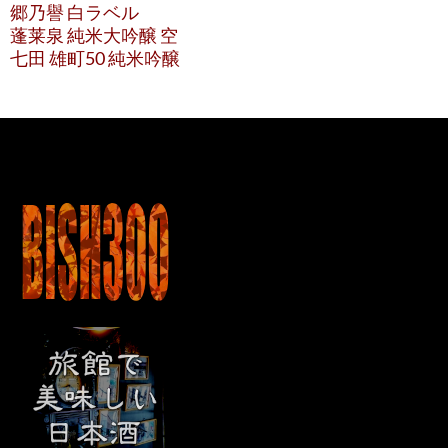
郷乃譽 白ラベル
蓬莱泉 純米大吟醸 空
七田 雄町50 純米吟醸