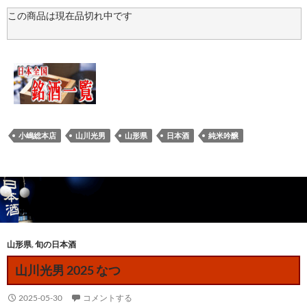
この商品は現在品切れ中です
小嶋総本店
山川光男
山形県
日本酒
純米吟醸
山形県
,
旬の日本酒
山川光男 2025 なつ
2025-05-30
コメントする