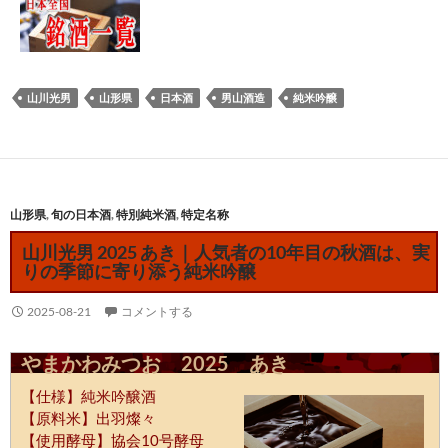
山川光男
山形県
日本酒
男山酒造
純米吟醸
山形県
,
旬の日本酒
,
特別純米酒
,
特定名称
山川光男 2025 あき｜人気者の10年目の秋酒は、実
りの季節に寄り添う純米吟醸
2025-08-21
コメントする
やまかわみつお 2025 あき
【仕様】純米吟醸酒
【原料米】出羽燦々
【使用酵母】協会10号酵母