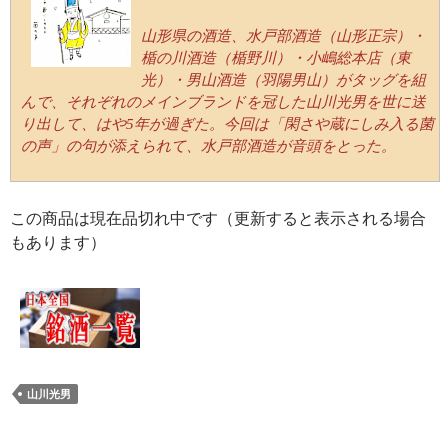
山形県の酒造、水戸部酒造（山形正宗）・
楯の川酒造（楯野川）・小嶋総本店（東
光）・男山酒造（羽陽男山）がタッグを組
んで、それぞれのメインブランドを冠した山川光男を世に送
り出して、はや5年が過ぎた。今回は「閑さや蔵にしみ入る菌
の声」の句が添えられて、水戸部酒造が音頭をとった。
この商品は現在品切れ中です（更新すると表示される場合
もあります）
山川光男