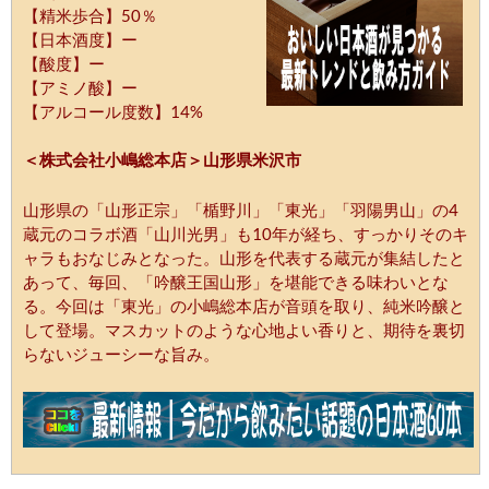
【精米歩合】50％
【日本酒度】ー
【酸度】ー
【アミノ酸】ー
【アルコール度数】14%
＜株式会社小嶋総本店＞山形県米沢市
山形県の「山形正宗」「楯野川」「東光」「羽陽男山」の4
蔵元のコラボ酒「山川光男」も10年が経ち、すっかりそのキ
ャラもおなじみとなった。山形を代表する蔵元が集結したと
あって、毎回、「吟醸王国山形」を堪能できる味わいとな
る。今回は「東光」の小嶋総本店が音頭を取り、純米吟醸と
して登場。マスカットのような心地よい香りと、期待を裏切
らないジューシーな旨み。