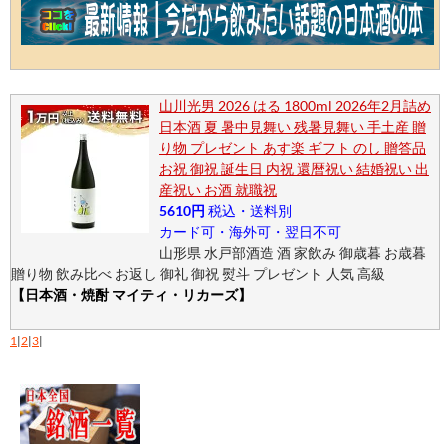
山川光男 2026 はる 1800ml 2026年2月詰め
日本酒 夏 暑中見舞い 残暑見舞い 手土産 贈
り物 プレゼント あす楽 ギフト のし 贈答品
お祝 御祝 誕生日 内祝 還暦祝い 結婚祝い 出
産祝い お酒 就職祝
5610円
税込・送料別
カード可・海外可・翌日不可
山形県 水戸部酒造 酒 家飲み 御歳暮 お歳暮
贈り物 飲み比べ お返し 御礼 御祝 熨斗 プレゼント 人気 高級
【日本酒・焼酎 マイティ・リカーズ】
1
|
2
|
3
|