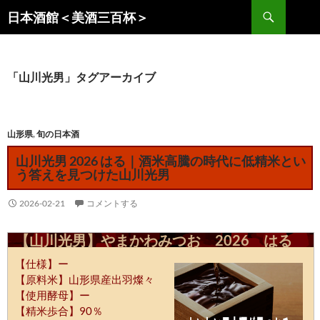
コ
検
日本酒館＜美酒三百杯＞
ン
索
テ
ン
ツ
「山川光男」タグアーカイブ
へ
ス
キ
山形県
,
旬の日本酒
ッ
山川光男 2026 はる｜酒米高騰の時代に低精米とい
プ
う答えを見つけた山川光男
2026-02-21
コメントする
【山川光男】やまかわみつお 2026 はる
【仕様】ー
【原料米】山形県産出羽燦々
【使用酵母】ー
【精米歩合】90％