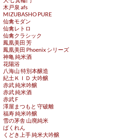
木戸泉 afs
MIZUBASHO PURE
仙禽モダン
仙禽レトロ
仙禽クラシック
鳳凰美田 芳
鳳凰美田 Phoenix シリーズ
神亀 純米酒
花陽浴
八海山 特別本醸造
紀土ＫＩＤ 大吟醸
赤武 純米吟醸
赤武 純米酒
赤武 F
澤屋まつもと 守破離
福寿 純米吟醸
雪の茅舎 山廃純米
ばくれん
くどき上手 純米大吟醸