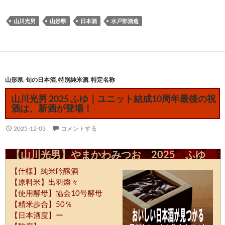
山川光男
山形県
日本酒
水戸部酒造
山形県
,
旬の日本酒
,
特別純米酒
,
特定名称
山川光男 2025 ふゆ｜ユニット結成10周年最後の祝
酒は、新酒が登場！
2025-12-03
コメントする
【山川光男】やまかわみつお 2025 ふゆ
【仕様】純米吟醸酒
【原料米】出羽燦々
【使用酵母】協会10号酵母
【精米歩合】50％
【日本酒度】ー