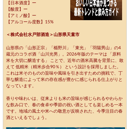
【日本酒度】ー
【酸度】ー
【アミノ酸】ー
【アルコール度数】15%
＜株式会社水戸部酒造＞山形県天童市
山形県の「山形正宗」「楯野川」「東光」「羽陽男山」の4
蔵元のコラボ酒「山川光男」。2026年版のテーマは 「原料
米を大切に醸造する」 ことで、近年の酒米高騰を背景に、敢
えて 低精米（精米歩合90％） という設計を採用しました。
これは米そのものの旨味や風味を引き出すための挑戦で、丁
寧な醸造によって米の存在感が豊かに感じられる仕上がりと
なっています。
香りや味わいは、従来よりも米の旨味が感じられるやわらか
な飲み口で、春の食卓や季節の祝い酒としても楽しめる一本
です。地域の風土や米への敬意が反映された、今季注目の春
酒といえるでしょう。