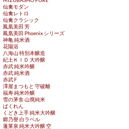
MIZUBASHO PURE
仙禽モダン
仙禽レトロ
仙禽クラシック
鳳凰美田 芳
鳳凰美田 Phoenix シリーズ
神亀 純米酒
花陽浴
八海山 特別本醸造
紀土ＫＩＤ 大吟醸
赤武 純米吟醸
赤武 純米酒
赤武 F
澤屋まつもと 守破離
福寿 純米吟醸
雪の茅舎 山廃純米
ばくれん
くどき上手 純米大吟醸
郷乃譽 白ラベル
蓬莱泉 純米大吟醸 空