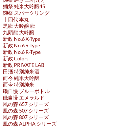
獺祭 純米大吟醸45
獺祭 スパークリング
十四代 本丸
黒龍 大吟醸 龍
九頭龍 大吟醸
新政 No.6 X-Type
新政 No.6 S-Type
新政 No.6 R-Type
新政 Colors
新政 PRIVATE LAB
田酒 特別純米酒
而今 純米大吟醸
而今 特別純米
磯自慢 ブルーボトル
磯自慢 エメラルド
風の森 657 シリーズ
風の森 507 シリーズ
風の森 807 シリーズ
風の森 ALPHA シリーズ