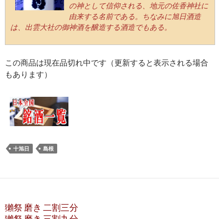
の神として信仰される、地元の佐香神社に
由来する名前である。ちなみに旭日酒造
は、出雲大社の御神酒を醸造する酒造でもある。
この商品は現在品切れ中です（更新すると表示される場合
もあります）
十旭日
島根
獺祭 磨き 二割三分
獺祭 磨き 三割九分