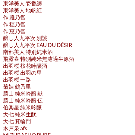
東洋美人 壱番纏
東洋美人 地帆紅
作 雅乃智
作 穂乃智
作 恵乃智
醸し人九平次 別誂
醸し人九平次 EAU DU DÉSIR
南部美人 特別純米酒
飛露喜 特別純米無濾過生原酒
出羽桜 桜花吟醸酒
出羽桜 出羽の里
出羽桜 一路
菊姫 鶴乃里
勝山 純米吟醸 献
勝山 純米吟醸 伝
伯楽星 純米吟醸
大七 純米生酛
大七 箕輪門
木戸泉 afs