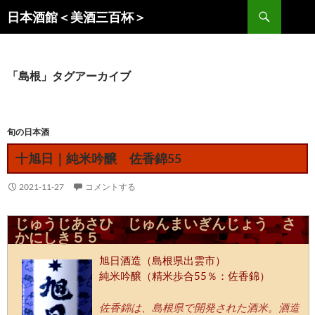
コ
検
日本酒館＜美酒三百杯＞
ン
索
テ
ン
ツ
「島根」タグアーカイブ
へ
ス
キ
旬の日本酒
ッ
十旭日｜純米吟醸 佐香錦55
プ
2021-11-27
コメントする
じゅうじあさひ じゅんまいぎんじょう さ
かにしき５５
旭日酒造（島根県出雲市）
純米吟醸（精米歩合55％：佐香錦）
佐香錦は、島根県で開発された酒米。酒造