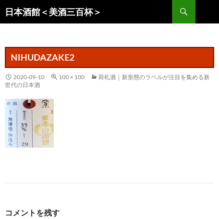
コ
検
日本酒館＜美酒三百杯＞
ン
索
テ
ン
ツ
NIHUDAZAKE2
へ
ス
2020-09-10
100 × 100
荷札酒｜新形態のラベルが注目を集める新
世代の日本酒
キ
ッ
プ
コメントを残す