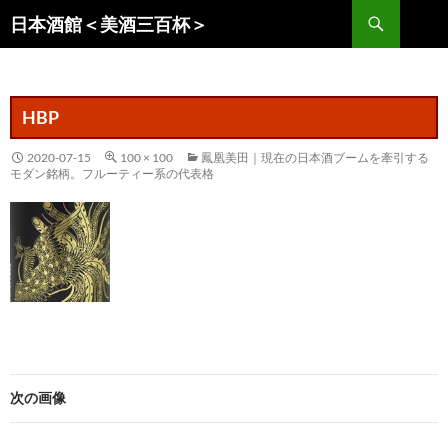
コ
検
日本酒館＜美酒三百杯＞
ン
索
テ
ン
ツ
HBP
へ
ス
2020-07-15
100 × 100
鳳凰美田｜現在の日本酒ブームを牽引する
モダン銘柄。フルーティー系の代表格
キ
ッ
プ
次の画像