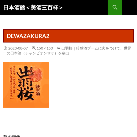
コ
検
日本酒館＜美酒三百杯＞
ン
索
テ
ン
ツ
DEWAZAKURA2
へ
ス
2020-08-07
150 × 150
出羽桜｜吟醸酒ブームに火をつけて、世界
一の日本酒（チャンピオンサケ）を輩出
キ
ッ
プ
前の画像