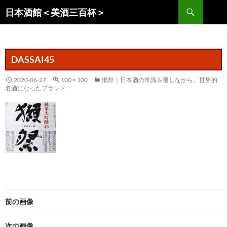
コ
検
日本酒館＜美酒三百杯＞
ン
索
テ
ン
ツ
DASSAI45
へ
ス
2020-06-27
100 × 100
獺祭｜日本酒の常識を覆しながら、世界的
名酒になったブランド
キ
ッ
プ
前の画像
次の画像