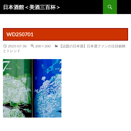
コ
検
日本酒館＜美酒三百杯＞
ン
索
テ
ン
ツ
WD250701
へ
ス
2025-07-30
200 × 200
【話題の日本酒】日本酒ファンの注目銘柄
とトレンド
キ
ッ
プ