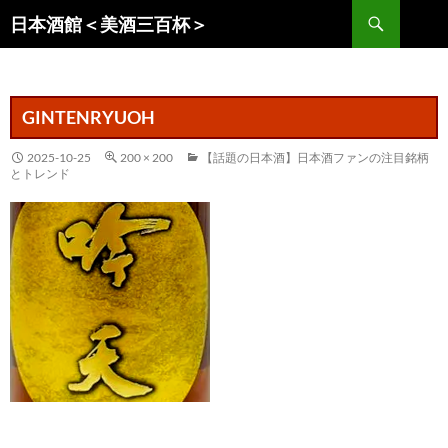
コ
検
日本酒館＜美酒三百杯＞
ン
索
テ
ン
ツ
GINTENRYUOH
へ
ス
2025-10-25
200 × 200
【話題の日本酒】日本酒ファンの注目銘柄
とトレンド
キ
ッ
プ