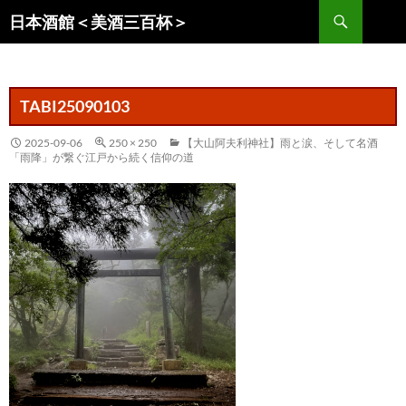
コ
検
日本酒館＜美酒三百杯＞
ン
索
テ
ン
ツ
TABI25090103
へ
ス
2025-09-06
250 × 250
【大山阿夫利神社】雨と涙、そして名酒
「雨降」が繋ぐ江戸から続く信仰の道
キ
ッ
プ