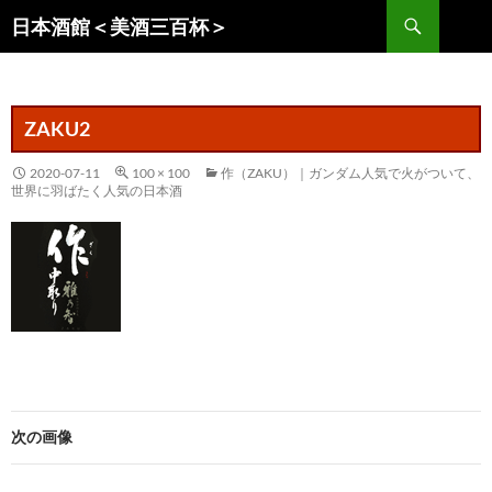
コ
検
日本酒館＜美酒三百杯＞
ン
索
テ
ン
ツ
ZAKU2
へ
ス
2020-07-11
100 × 100
作（ZAKU）｜ガンダム人気で火がついて、
世界に羽ばたく人気の日本酒
キ
ッ
プ
次の画像