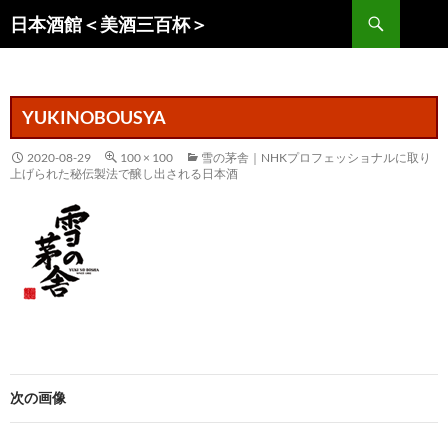
コ
検
日本酒館＜美酒三百杯＞
ン
索
テ
ン
ツ
YUKINOBOUSYA
へ
ス
2020-08-29
100 × 100
雪の茅舎｜NHKプロフェッショナルに取り
上げられた秘伝製法で醸し出される日本酒
キ
ッ
プ
次の画像