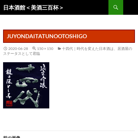
コ
検
日本酒館＜美酒三百杯＞
ン
索
テ
ン
ツ
JUYONDAITATUNOOTOSHIGO
へ
ス
2020-06-28
150 × 150
十四代｜時代を変えた日本酒は、居酒屋の
ステータスとして君臨
キ
ッ
プ
前の画像