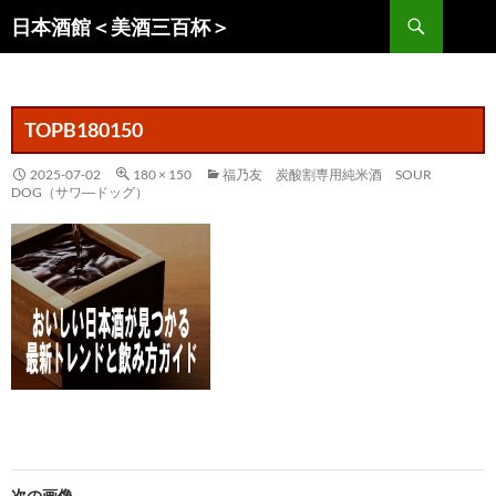
コ
検
日本酒館＜美酒三百杯＞
ン
索
テ
ン
ツ
TOPB180150
へ
ス
2025-07-02
180 × 150
福乃友 炭酸割専用純米酒 SOUR
DOG（サワ―ドッグ）
キ
ッ
プ
次の画像