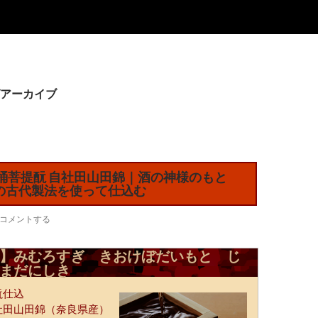
アーカイブ
木桶菩提酛 自社田山田錦｜酒の神様のもと
の古代製法を使って仕込む
コメントする
】みむろすぎ きおけぼだいもと じ
まだにしき
酛仕込
社田山田錦（奈良県産）