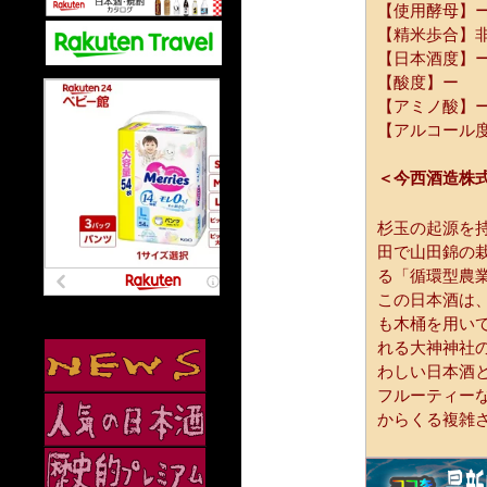
【使用酵母】
【精米歩合】
【日本酒度】
【酸度】ー
【アミノ酸】
【アルコール度
＜今西酒造株
杉玉の起源を
田で山田錦の
る「循環型農
この日本酒は
も木桶を用い
れる大神神社
わしい日本酒
フルーティー
からくる複雑