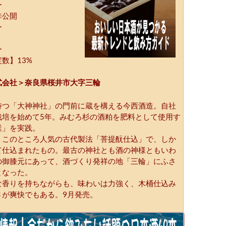
ー
非公開
ー
ー
数】13%
式会社＞奈良県桜井市大字三輪
持つ「大神神社」の門前に蔵を構える今西酒造。自社
栽培を始めて5年。みむろ杉の酒粕を肥料として使用す
業」を実践。
、このところ人気の古代製法「菩提酛仕込」で、しか
て仕込まれたもの。最古の神社とも酒の神様ともいわ
の御膝元にあって、酒づくり発祥の地「三輪」にふさ
となった。
な香りを持ちながらも、味わいは力強く、木桶仕込み
さが爽快でもある。9月発売。