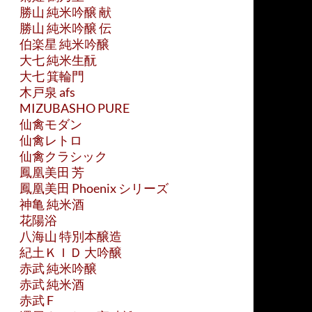
勝山 純米吟醸 献
勝山 純米吟醸 伝
伯楽星 純米吟醸
大七 純米生酛
大七 箕輪門
木戸泉 afs
MIZUBASHO PURE
仙禽モダン
仙禽レトロ
仙禽クラシック
鳳凰美田 芳
鳳凰美田 Phoenix シリーズ
神亀 純米酒
花陽浴
八海山 特別本醸造
紀土ＫＩＤ 大吟醸
赤武 純米吟醸
赤武 純米酒
赤武 F