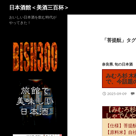
検
日本酒館＜美酒三百杯＞
索
コ
おいしい日本酒を飲む時代が
やってきた！
ン
テ
ン
「菩提酛」タグ
ツ
へ
ス
奈良県
,
旬の日本酒
キ
みむろ杉 
ッ
で、今話題
プ
2025-09-09
【みむろ杉
しゃでんや
【仕様】菩提
【原料米】自