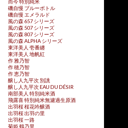
而今 特別純米
磯自慢 ブルーボトル
磯自慢 エメラルド
風の森 657 シリーズ
風の森 507 シリーズ
風の森 807 シリーズ
風の森 ALPHA シリーズ
東洋美人 壱番纏
東洋美人 地帆紅
作 雅乃智
作 穂乃智
作 恵乃智
醸し人九平次 別誂
醸し人九平次 EAU DU DÉSIR
南部美人 特別純米酒
飛露喜 特別純米無濾過生原酒
出羽桜 桜花吟醸酒
出羽桜 出羽の里
出羽桜 一路
菊姫 鶴乃里