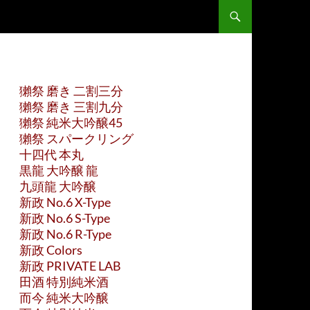
獺祭 磨き 二割三分
獺祭 磨き 三割九分
獺祭 純米大吟醸45
獺祭 スパークリング
十四代 本丸
黒龍 大吟醸 龍
九頭龍 大吟醸
新政 No.6 X-Type
新政 No.6 S-Type
新政 No.6 R-Type
新政 Colors
新政 PRIVATE LAB
田酒 特別純米酒
而今 純米大吟醸