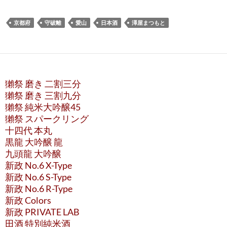
京都府
守破離
愛山
日本酒
澤屋まつもと
獺祭 磨き 二割三分
獺祭 磨き 三割九分
獺祭 純米大吟醸45
獺祭 スパークリング
十四代 本丸
黒龍 大吟醸 龍
九頭龍 大吟醸
新政 No.6 X-Type
新政 No.6 S-Type
新政 No.6 R-Type
新政 Colors
新政 PRIVATE LAB
田酒 特別純米酒