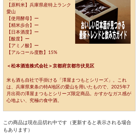
【原料米】兵庫県産特上ランク
愛山
【使用酵母】ー
【精米歩合】ー
【日本酒度】ー
【酸度】ー
【アミノ酸】ー
【アルコール度数】15%
＜松本酒造株式会社＞京都府京都市伏見区
米も酒も自社で手掛ける「澤屋まつもとシリーズ」。これ
は、兵庫県東条の特A地区の愛山を用いたもので、2025年7
月出荷の澤屋まつもとシリーズ限定商品。かすかなガス感が
心地よい、究極の食中酒。
この商品は現在品切れ中です（更新すると表示される場合
もあります）