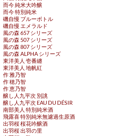
而今 純米大吟醸
而今 特別純米
磯自慢 ブルーボトル
磯自慢 エメラルド
風の森 657 シリーズ
風の森 507 シリーズ
風の森 807 シリーズ
風の森 ALPHA シリーズ
東洋美人 壱番纏
東洋美人 地帆紅
作 雅乃智
作 穂乃智
作 恵乃智
醸し人九平次 別誂
醸し人九平次 EAU DU DÉSIR
南部美人 特別純米酒
飛露喜 特別純米無濾過生原酒
出羽桜 桜花吟醸酒
出羽桜 出羽の里