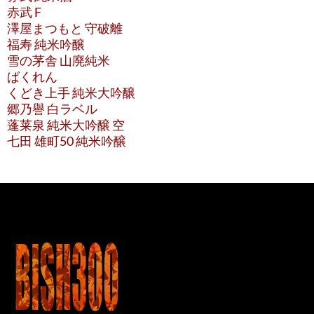
赤武 F
澤屋まつもと 守破離
福寿 純米吟醸
雪の茅舎 山廃純米
ばくれん
くどき上手 純米大吟醸
郷乃譽 白ラベル
蓬莱泉 純米大吟醸 空
七田 雄町50 純米吟醸