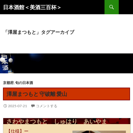
コ
検
日本酒館＜美酒三百杯＞
ン
索
テ
ン
ツ
「澤屋まつもと」タグアーカイブ
へ
ス
キ
ッ
プ
京都府
,
旬の日本酒
澤屋まつもと 守破離 愛山
2025-07-21
コメントする
さわやまつもと しゅはり あいやま
【仕様】ー