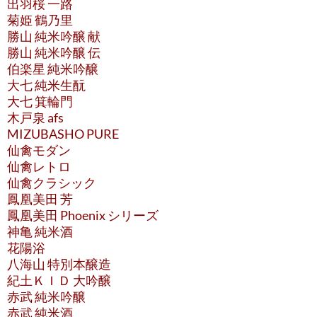
出羽桜 一路
菊姫 鶴乃里
勝山 純米吟醸 献
勝山 純米吟醸 伝
伯楽星 純米吟醸
大七 純米生酛
大七 箕輪門
木戸泉 afs
MIZUBASHO PURE
仙禽モダン
仙禽レトロ
仙禽クラシック
鳳凰美田 芳
鳳凰美田 Phoenix シリーズ
神亀 純米酒
花陽浴
八海山 特別本醸造
紀土ＫＩＤ 大吟醸
赤武 純米吟醸
赤武 純米酒